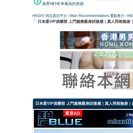
港男HEHE率漸高的原因
HKGAY 同志資訊平台
›
Main Recommendations 重點推介
›
HE
日本星VIP俱樂部 上門服務親身試後感｜真人同相無差
0 Vote(s) - 0 Average
1
2
3
4
5
日本星VIP俱樂部 上門服務親身試後感｜真人同相無差｜