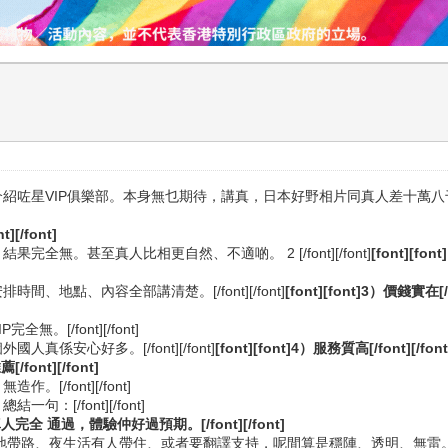
務，畀人介紹咗星VIP俱樂部。本身無乜期待，講真，日本好野相片同真人差
[/font]
結果完全無。甚至真人比相更自然、不適啲。 2 [/font][/font]
[font][fon
時間、地點、內容全部講清楚。[/font][/font]
[font][font]3）價錢實在[/f
]
無。[/font][/font]
人真係安心好多。[/font][/font]
[font][font]4）服務質高[/font][/font
ont][/font]
。[/font][/font]
句：[/font][/font]
完全 通過，體驗仲好過預期。[/font][/font]
目的地帶路、夜生活有人帶住、或者要翻譯支持，呢間算是穩陣、透明、無雷。[/font