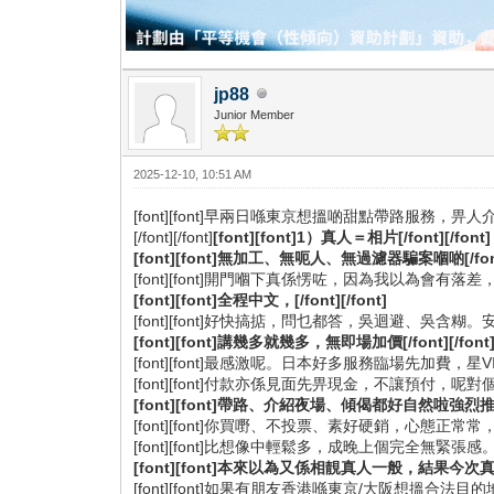
jp88
Junior Member
2025-12-10, 10:51 AM
[font][font]早兩日喺東京想搵啲甜點帶路服
[/font][/font]
[font][font]1）真人＝相片[/font][/font]
[font][font]無加工、無呃人、無過濾器騙案嗰啲[/font]
[font][font]開門嗰下真係愣咗，因為我以為會有落差，
[font][font]全程中文，[/font][/font]
[font][font]好快搞掂，問乜都答，吳迴避、吳含糊。安排
[font][font]講幾多就幾多，無即場加價[/font][/font
[font][font]最感激呢。日本好多服務臨場先加費，星VIP完全
[font][font]付款亦係見面先畀現金，不讓預付，呢對個外國
[font][font]帶路、介紹夜場、傾偈都好自然啦強烈推薦[/f
[font][font]你買嘢、不投票、素好硬銷，心態正常常，無造作
[font][font]比想像中輕鬆多，成晚上個完全無緊張感。總結一
[font][font]本來以為又係相靚真人一般，結果今次真人
[font][font]如果有朋友香港喺東京/大阪想搵合法