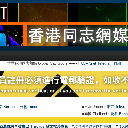
世界各地同志熱點 Global Gay Spots ■■■■
HKGAY.net Telegram 群組
 Beijing
台北 Taipei
■日本 Japan：
東京 Tokyo
■泰國 Thailand：
曼谷 Bang
●
【號外】
百萬挑戰再被翻出 Threads 帖文批涉虐兒
#台灣地區通過同性婚姻
#【大