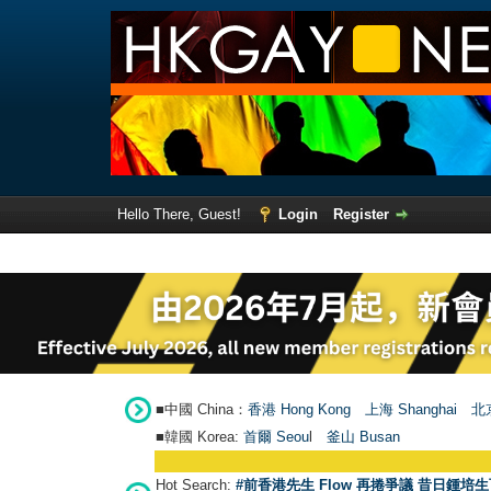
Hello There, Guest!
Login
Register
■中國 China：
香港 Hong Kong
上海 Shanghai
北京
■韓國 Korea:
首爾 Seou
l
釜山 Busan
Hot Search:
#前香港先生 Flow 再捲爭議 昔日鍾培生