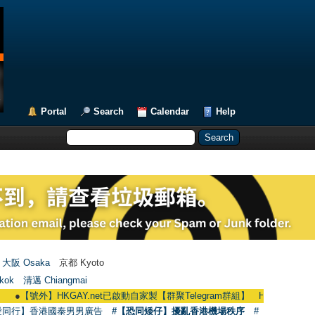
Portal
Search
Calendar
Help
大阪 Osaka
京都 Kyoto
kok
清邁 Chiangmai
HKGAY.net已啟動自家製【群聚Telegram群組】 HKGAY.net has already opened
愛同行】香港國泰男男廣告
#【恐同矮仔】擾亂香港機場秩序
#