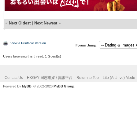
«
Next Oldest
|
Next Newest
»
View a Printable Version
Forum Jump:
Users browsing this thread: 1 Guest(s)
Contact Us
HKGAY 同志網媒 / 資訊平台
Return to Top
Lite (Archive) Mode
Powered By
MyBB
, © 2002-2026
MyBB Group
.