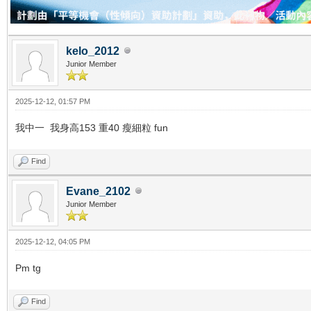
kelo_2012
Junior Member
2025-12-12, 01:57 PM
我中一 我身高153 重40 瘦細粒 fun
Find
Evane_2102
Junior Member
2025-12-12, 04:05 PM
Pm tg
Find