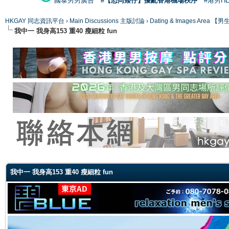
國泰男男廣告
#【恐同矮仔】擾亂香港機場秩序
#港男H
HKGAY 同志資訊平台
›
Main Discussions 主版討論
›
Dating & Images Ar
我中一 我身高153 重40 瘦細粒 fun
ge
我中一 我身高153 重40 瘦細粒 fun