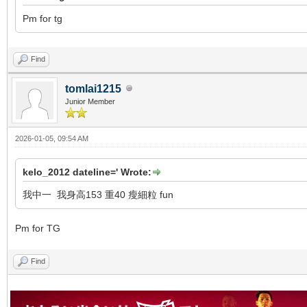
Pm for tg
Find
tomlai1215
Junior Member
2026-01-05, 09:54 AM
kelo_2012 dateline=' Wrote:
我中一 我身高153 重40 瘦細粒 fun
Pm for TG
Find