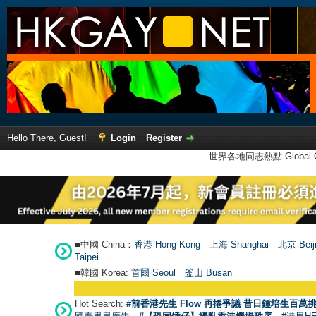
Hello There, Guest!
Login
Register
世界各地同志熱點 Global Ga
■中國 China：
香港 Hong Kong
上海 Shanghai
北京 Beij
Taipei
■韓國 Korea:
首爾 Seou
l
釜山 Busan
Hot Search:
#前香港先生 Flow 再捲爭議 昔日鍾培生百萬挑