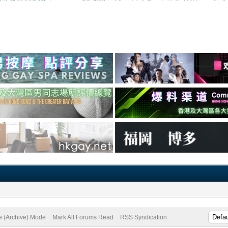
te (Archive) Mode
Mark All Forums Read
RSS Syndication