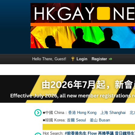
Hello There, Guest!
Login
Register
■中國 China：
香港 Hong Kong
上海 Shanghai
北京
■韓國 Korea:
首爾 Seou
l
釜山 Busan
Hot Search:
#前香港先生 Flow 再捲爭議 昔日鍾培生