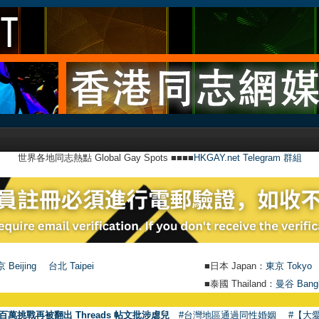
世界各地同志熱點 Global Gay Spots ■■■■
HKGAY.net Telegram 群組
 Beijing
台北 Taipei
■日本 Japan：
東京 Tokyo
■泰國 Thailand：
曼谷 Bang
百萬挑戰再被翻出 Threads 帖文批涉虐兒
#台灣地區通過同性婚姻
#【大