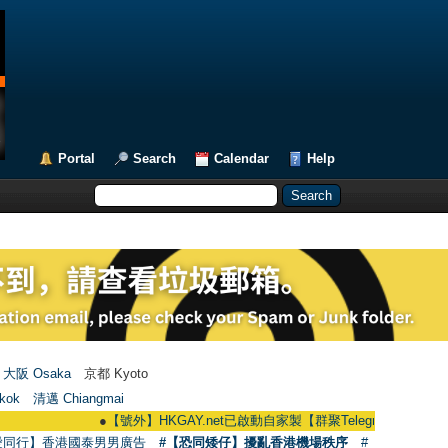
Portal
Search
Calendar
Help
大阪 Osaka
京都 Kyoto
kok
清邁 Chiangmai
●
【號外】HKGAY.net已啟動自家製【群聚Telegram群組】 HKGAY.net h
愛同行】香港國泰男男廣告
#【恐同矮仔】擾亂香港機場秩序
#