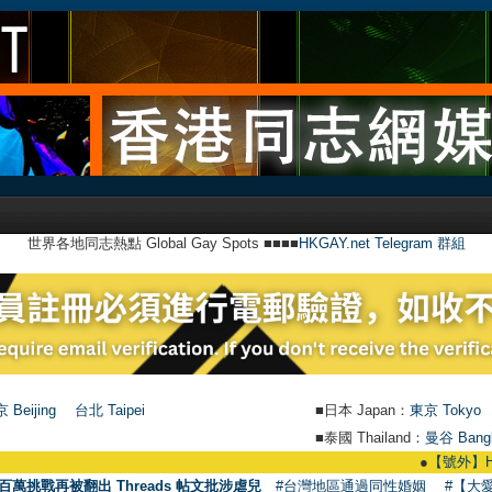
世界各地同志熱點 Global Gay Spots ■■■■
HKGAY.net Telegram 群組
 Beijing
台北 Taipei
■日本 Japan：
東京 Tokyo
■泰國 Thailand：
曼谷 Bang
●
【號外】HKGAY.ne
百萬挑戰再被翻出 Threads 帖文批涉虐兒
#台灣地區通過同性婚姻
#【大