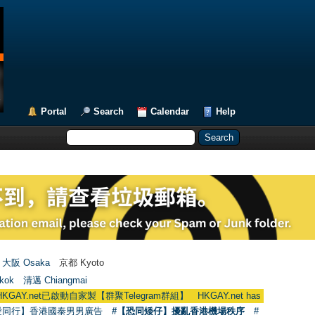
Portal
Search
Calendar
Help
大阪 Osaka
京都 Kyoto
kok
清邁 Chiangmai
t已啟動自家製【群聚Telegram群組】 HKGAY.net has already opened a home
愛同行】香港國泰男男廣告
#【恐同矮仔】擾亂香港機場秩序
#