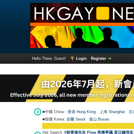
Hello There, Guest!
Login
Register
■中國 China：
香港 Hong Kong
上海 Shanghai
北京
■韓國 Korea:
首爾 Seou
l
釜山 Busan
Hot Search:
#前香港先生 Flow 再捲爭議 昔日鍾培生