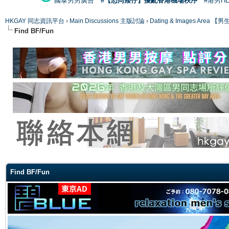
國泰男男廣告
#【恐同矮仔】擾亂香港機場秩序
#港男H
HKGAY 同志資訊平台
›
Main Discussions 主版討論
›
Dating & Images Ar
Find BF/Fun
ge
Find BF/Fun