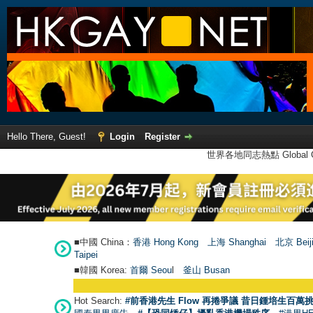
Hello There, Guest!
Login
Register
世界各地同志熱點 Global Ga
■中國 China：
香港 Hong Kong
上海 Shanghai
北京 Beij
Taipei
■韓國 Korea:
首爾 Seou
l
釜山 Busan
Hot Search:
#前香港先生 Flow 再捲爭議 昔日鍾培生百萬挑