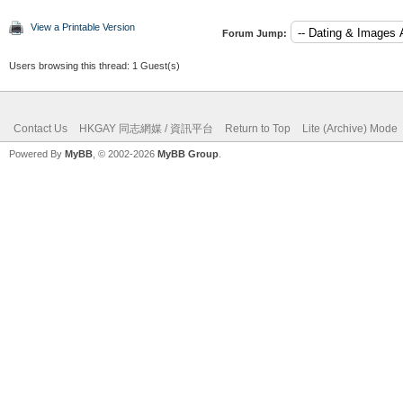
View a Printable Version
Forum Jump:
Users browsing this thread: 1 Guest(s)
Contact Us
HKGAY 同志網媒 / 資訊平台
Return to Top
Lite (Archive) Mode
Powered By
MyBB
, © 2002-2026
MyBB Group
.