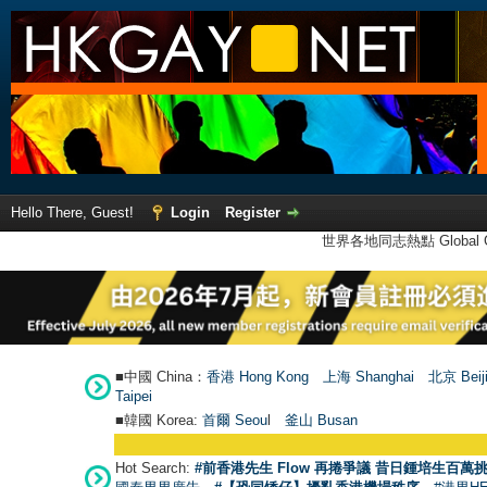
Hello There, Guest!
Login
Register
世界各地同志熱點 Global Ga
■中國 China：
香港 Hong Kong
上海 Shanghai
北京 Beij
Taipei
■韓國 Korea:
首爾 Seou
l
釜山 Busan
Hot Search:
#前香港先生 Flow 再捲爭議 昔日鍾培生百萬挑