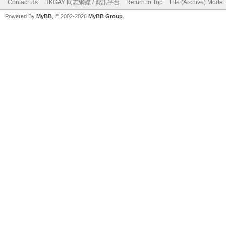
Contact Us
HKGAY 同志網媒 / 資訊平台
Return to Top
Lite (Archive) Mode
Powered By
MyBB
, © 2002-2026
MyBB Group
.