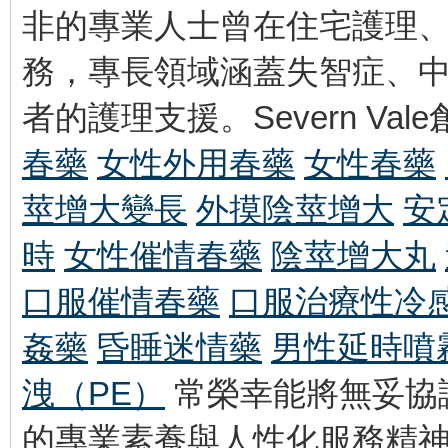
非的專業人士曾在住宅護理
務，專長領域涵蓋失智症、
者的護理支援。Severn Vale創始
春藥
女性外用春藥
女性春藥
莖增大變長
外摸陰莖增大
安
時
女性催情春藥
陰莖增大丸
口服催情春藥
口服治療性冷
姦藥
昏睡迷情藥
男性延時噴
洩（PE）
常榮幸能將無妥協護
的專業素養與人性化服務精神