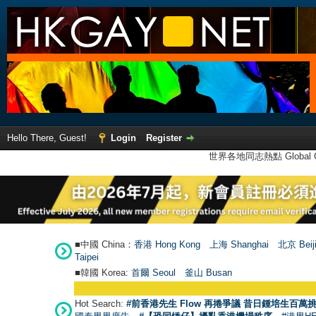
Hello There, Guest!
Login
Register
世界各地同志熱點 Global Ga
■中國 China：
香港 Hong Kong
上海 Shanghai
北京 Beij
Taipei
■韓國 Korea:
首爾 Seou
l
釜山 Busan
Hot Search:
#前香港先生 Flow 再捲爭議 昔日鍾培生百萬挑