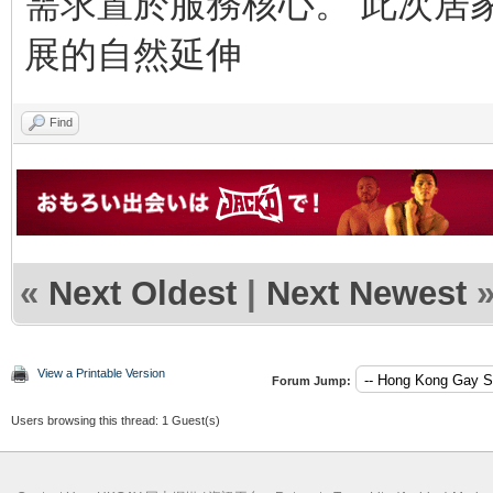
需求置於服務核心。 此次居
展的自然延伸
Find
«
Next Oldest
|
Next Newest
View a Printable Version
Forum Jump:
Users browsing this thread: 1 Guest(s)