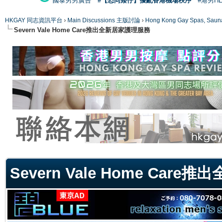
國泰男男廣告
#【恐同矮仔】擾亂香港機場秩序
#港男H
HKGAY 同志資訊平台
›
Main Discussions 主版討論
›
Hong Kong Gay Spas
Severn Vale Home Care推出全新居家護理服務
ge
Severn Vale Home Car