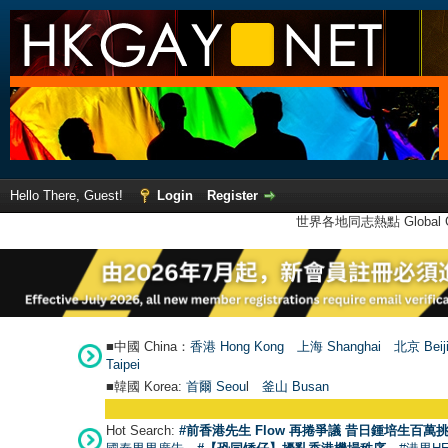
Hello There, Guest!
Login
Register
世界各地同志熱點 Global Ga
■中國 China：
香港 Hong Kong
上海 Shanghai
北京 Beij
Taipei
■韓國 Korea:
首爾 Seou
l
釜山 Busan
Hot Search:
#前香港先生 Flow 再捲爭議 昔日鍾培生百萬挑