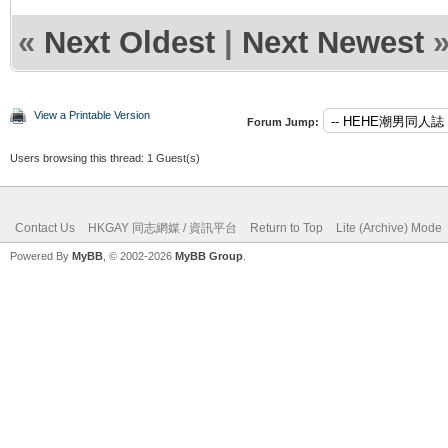
«
Next Oldest
|
Next Newest
View a Printable Version
Forum Jump:
Users browsing this thread: 1 Guest(s)
Contact Us
HKGAY 同志網媒 / 資訊平台
Return to Top
Lite (Archive) Mode
Powered By
MyBB
, © 2002-2026
MyBB Group
.