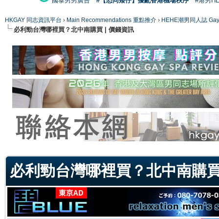
國泰男男廣告
#【恐同矮仔】擾亂香港機場秩序
#港男H
HKGAY 同志資訊平台
›
Main Recommendations 重點推介
›
HEHE潮男同人誌 Gay 
必利勁台灣哪裡買？北中南購買 | 價錢資訊
ge
必利勁台灣哪裡買？北中南購買 