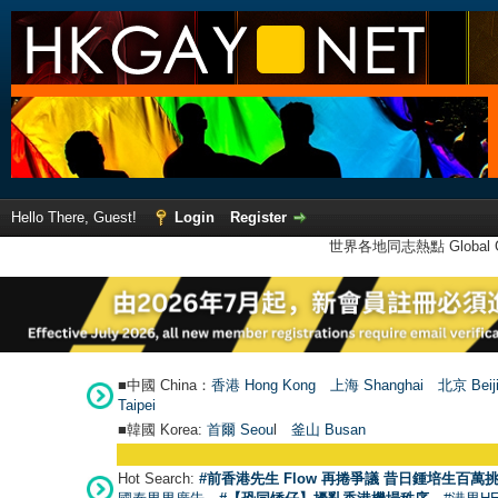
Hello There, Guest!
Login
Register
世界各地同志熱點 Global Ga
■中國 China：
香港 Hong Kong
上海 Shanghai
北京 Beij
Taipei
■韓國 Korea:
首爾 Seou
l
釜山 Busan
Hot Search:
#前香港先生 Flow 再捲爭議 昔日鍾培生百萬挑