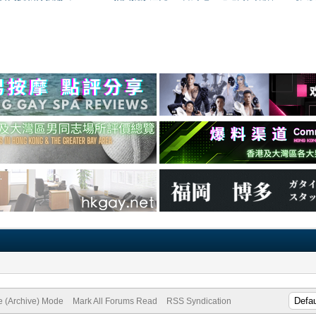
te (Archive) Mode
Mark All Forums Read
RSS Syndication