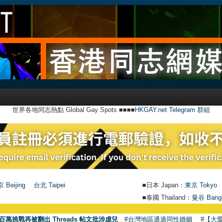
世界各地同志熱點 Global Gay Spots ■■■■
HKGAY.net Telegram 群組
 Beijing
台北 Taipei
■日本 Japan：
東京 Tokyo
■泰國 Thailand：
曼谷 Bang
百萬挑戰再被翻出 Threads 帖文批涉虐兒
#台灣地區通過同性婚姻
#【大