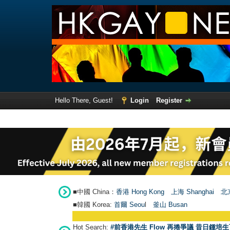
Hello There, Guest!
Login
Register
■中國 China：
香港 Hong Kong
上海 Shanghai
北京
■韓國 Korea:
首爾 Seou
l
釜山 Busan
Hot Search:
#前香港先生 Flow 再捲爭議 昔日鍾培生