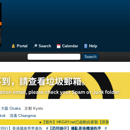
Portal
Search
Calendar
Help
大阪 Osaka
京都 Kyoto
kok
清邁 Chiangmai
●
【號外】HKGAY.net已啟動自家製【群聚Telegram群組】 HKGAY.n
愛同行】香港國泰男男廣告
#【恐同矮仔】擾亂香港機場秩序
#