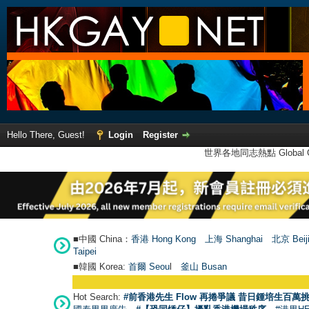
Hello There, Guest!
Login
Register
世界各地同志熱點 Global Ga
■中國 China：
香港 Hong Kong
上海 Shanghai
北京 Beij
Taipei
■韓國 Korea:
首爾 Seou
l
釜山 Busan
Hot Search:
#前香港先生 Flow 再捲爭議 昔日鍾培生百萬挑