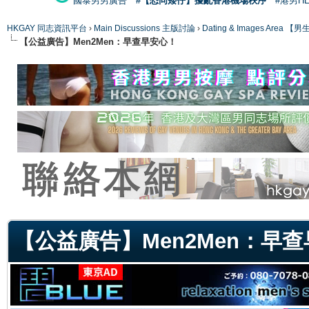
國泰男男廣告
#【恐同矮仔】擾亂香港機場秩序
#港男H
HKGAY 同志資訊平台
›
Main Discussions 主版討論
›
Dating & Images Ar
【公益廣告】Men2Men：早查早安心！
ge
【公益廣告】Men2Men：早