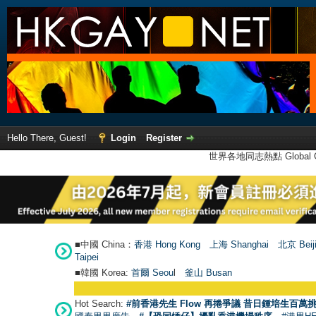
Hello There, Guest!
Login
Register
世界各地同志熱點 Global Ga
■中國 China：
香港 Hong Kong
上海 Shanghai
北京 Beij
Taipei
■韓國 Korea:
首爾 Seou
l
釜山 Busan
●
Hot Search:
#前香港先生 Flow 再捲爭議 昔日鍾培生百萬挑