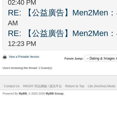
02:40 PM
RE: 【公益廣告】Men2Me
AM
RE: 【公益廣告】Men2Me
12:23 PM
View a Printable Version
Forum Jump:
Users browsing this thread: 1 Guest(s)
Contact Us
HKGAY 同志網媒 / 資訊平台
Return to Top
Lite (Archive) Mode
Powered By
MyBB
, © 2002-2026
MyBB Group
.