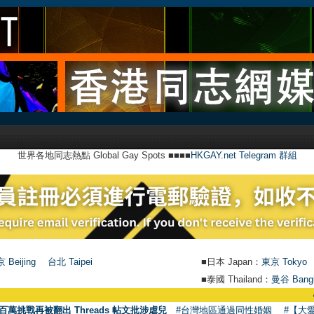
世界各地同志熱點 Global Gay Spots ■■■■
HKGAY.net Telegram 群組
 Beijing
台北 Taipei
■日本 Japan：
東京 Tokyo
■泰國 Thailand：
曼谷 Bang
●
【號外】
百萬挑戰再被翻出 Threads 帖文批涉虐兒
#台灣地區通過同性婚姻
#【大