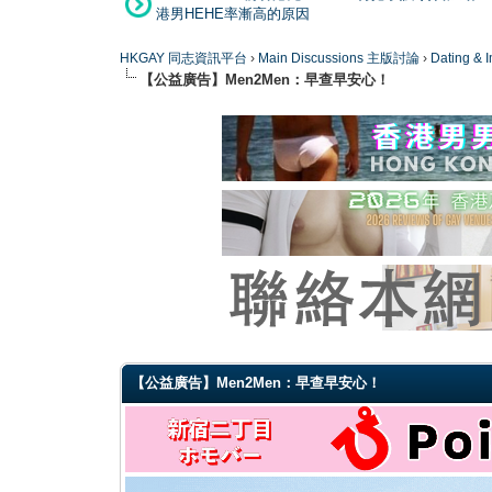
港男HEHE率漸高的原因
HKGAY 同志資訊平台
›
Main Discussions 主版討論
›
Dating
【公益廣告】Men2Men：早查早安心！
4 Vote(s) - 4 Average
1
2
3
4
5
【公益廣告】Men2Men：早查早安心！