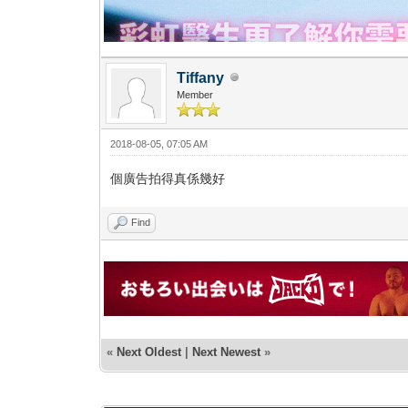
Tiffany
Member
2018-08-05, 07:05 AM
個廣告拍得真係幾好
Find
«
Next Oldest
|
Next Newest
»