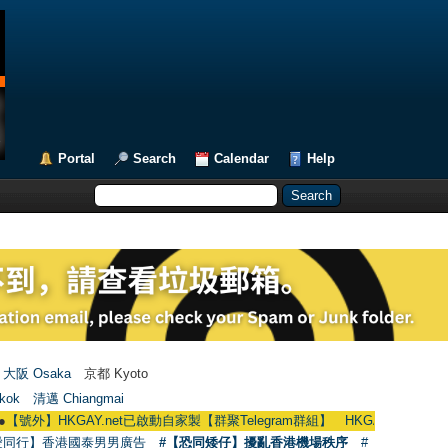
Portal
Search
Calendar
Help
大阪 Osaka
京都 Kyoto
kok
清邁 Chiangmai
HKGAY.net已啟動自家製【群聚Telegram群組】 HKGAY.net has already opened
愛同行】香港國泰男男廣告
#【恐同矮仔】擾亂香港機場秩序
#