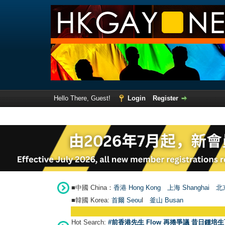
Hello There, Guest!
Login
Register
■中國 China：
香港 Hong Kong
上海 Shanghai
北京
■韓國 Korea:
首爾 Seou
l
釜山 Busan
Hot Search:
#前香港先生 Flow 再捲爭議 昔日鍾培生