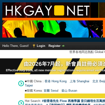
Hello There, Guest!
Login
Register
世界各地同志熱點 Global Ga
■中國 China：
香港 Hong Kong
上海 Shanghai
北京 Beij
Taipei
■韓國 Korea:
首爾 Seou
l
釜山 Busan
●
【號外】
Hot Search:
#前香港先生 Flow 再捲爭議 昔日鍾培生百萬挑