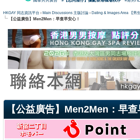
國泰男男廣告
#【恐同矮仔】擾亂香港機場秩序
#港男H
HKGAY 同志資訊平台
›
Main Discussions 主版討論
›
Dating & Images Ar
【公益廣告】Men2Men：早查早安心！
ge
【公益廣告】Men2Men：早