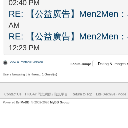
02:40 PM
RE: 【公益廣告】Men2Me
AM
RE: 【公益廣告】Men2Me
12:23 PM
View a Printable Version
Forum Jump:
Users browsing this thread: 1 Guest(s)
Contact Us
HKGAY 同志網媒 / 資訊平台
Return to Top
Lite (Archive) Mode
Powered By
MyBB
, © 2002-2026
MyBB Group
.