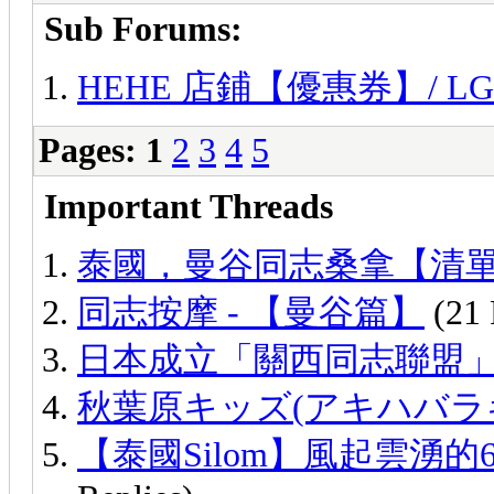
Sub Forums:
HEHE 店鋪【優惠券】/ LGBT B
Pages:
1
2
3
4
5
Important Threads
泰國，曼谷同志桑拿【清
同志按摩 - 【曼谷篇】
(21 
日本成立「關西同志聯盟
秋葉原キッズ(アキハバラ
【泰國Silom】風起雲湧