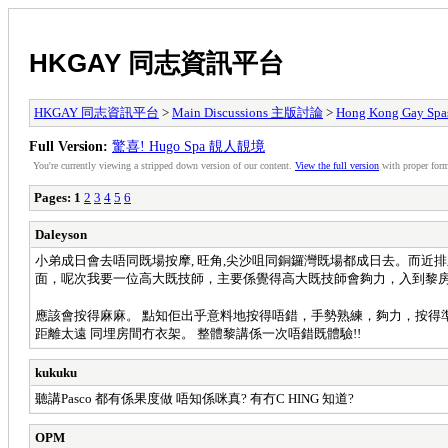
HKGAY 同志資訊平台
HKGAY 同志資訊平台
>
Main Discussions 主版討論
>
Hong Kong Ga
Full Version:
驚喜! Hugo Spa 靚人靚境
You're currently viewing a stripped down version of our content.
View the full version
with proper form
Pages:
1
2
3
4
5
6
Daleyson
小弟成日會去唔同既場按摩, 旺角,尖沙咀同銅鑼灣既場都成日去。而近排新開既H
面，呢次我要一位高大既技師，主要係覺得高大既技師會夠力，入到黎房果位技
應該會按得麻麻。 點知佢出乎意料地按得唔錯，手勢熟練，夠力，按得準，原來
距離太遠 同埋房間冇衣架。 整體黎講係一次唔錯既體驗!!
kukuku
聽講Pasco 都有係果度做 唔知係咪真? 有冇C HING 知道?
OPM