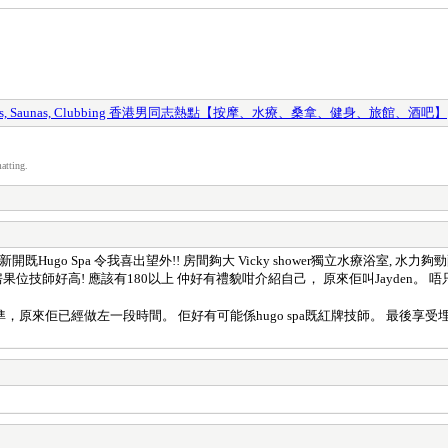
y Spas, Saunas, Clubbing 香港男同志熱點【按摩、水療、桑拿、健身、旅館、酒吧】
atting.
ugo Spa 令我喜出望外!! 房間夠大 Vicky shower獨立水療浴室,
師好高! 應該有180以上 仲好有禮貌咁介紹自己， 原來佢叫Jayden。 
佢已經做左一段時間。 佢好有可能係hugo spa既紅牌技師。 最後享受埋EN