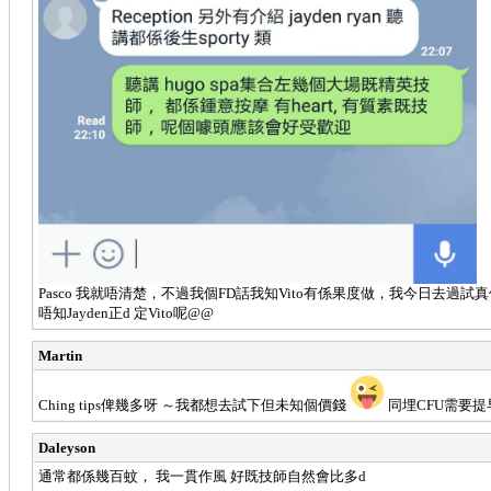
Pasco 我就唔清楚，不過我個FD話我知Vito有係果度做，我今日去過試
唔知Jayden正d 定Vito呢@@
Martin
Ching tips俾幾多呀 ～我都想去試下但未知個價錢
同埋CFU需要提早
Daleyson
通常都係幾百蚊， 我一貫作風 好既技師自然會比多d