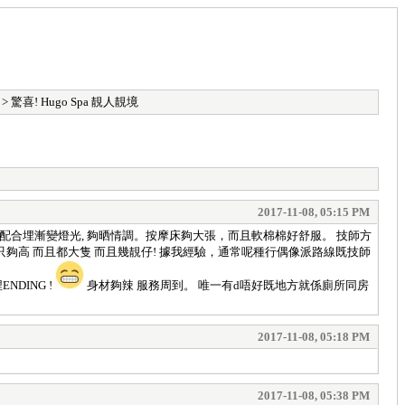
> 驚喜! Hugo Spa 靚人靚境
2017-11-08, 05:15 PM
 水力夠勁配合埋漸變燈光, 夠晒情調。按摩床夠大張，而且軟棉棉好舒服。 技師方
唔只夠高 而且都大隻 而且幾靚仔! 據我經驗，通常呢種行偶像派路線既技師
DING !
身材夠辣 服務周到。 唯一有d唔好既地方就係廁所同房
2017-11-08, 05:18 PM
2017-11-08, 05:38 PM