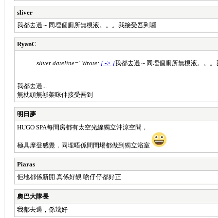
sliver
我都去過～同埋個廁所無梘液。。。我接受吾到囉
RyanC
sliver dateline=' Wrote:
[ -> ]
我都去過～同埋個廁所無梘液。。。
我都去過...
​無枕頭無衫架咪仲接受吾到
明日夢
HUGO SPA每間房都有太空光線獨立沖涼空間，
極具摩登感覺，同埋唔係間間場都做到獨立浴室
Piaras
佢地都係新開 真係好靚 啲仔仔都好正
奧巴大隊長
我都去過，係幾好