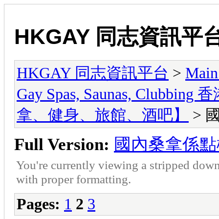
HKGAY 同志資訊平
HKGAY 同志資訊平台
>
Main
Gay Spas, Saunas, Cl
拿、健身、旅館、酒吧】
> 
Full Version:
國內桑拿係點
You're currently viewing a stripped down
with proper formatting.
Pages:
1
2
3