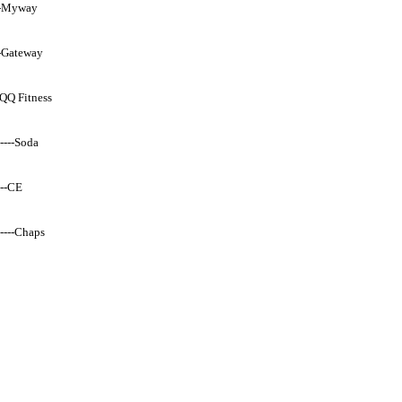
-Myway
Gateway
Q Fitness
--Soda
--CE
---Chaps