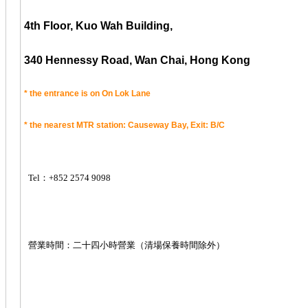
4th Floor,
Kuo Wah Building,
340 Hennessy Road, Wan Chai, Hong Kong
* the entrance is on On Lok Lane
* the nearest MTR station: Causeway Bay, Exit: B/C
Tel：+852 2574 9098
營業時間：二十四小時營業（清場保養時間除外）