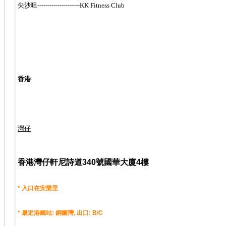
尖沙咀---------------------KK Fitness Club
香港
灣仔
香港灣仔軒尼詩道340號國華大廈4樓
*
入口在安樂里
*
最近港鐵站
:
銅鑼灣
,
出口
: B/C