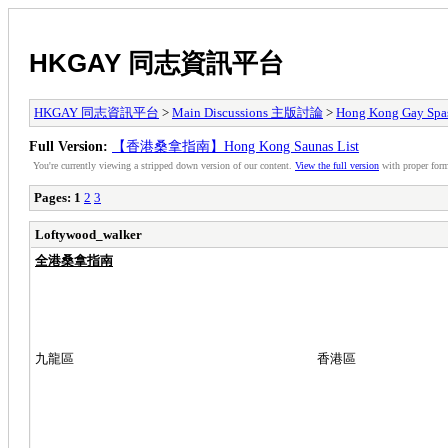
HKGAY 同志資訊平台
HKGAY 同志資訊平台
>
Main Discussions 主版討論
>
Hong Kong Ga
Full Version:
【香港桑拿指南】Hong Kong Saunas List
You're currently viewing a stripped down version of our content.
View the full version
with proper form
Pages:
1
2
3
Loftywood_walker
全港桑拿指南
九龍區 香港區