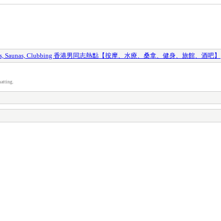
y Spas, Saunas, Clubbing 香港男同志熱點【按摩、水療、桑拿、健身、旅館、酒吧】
atting.