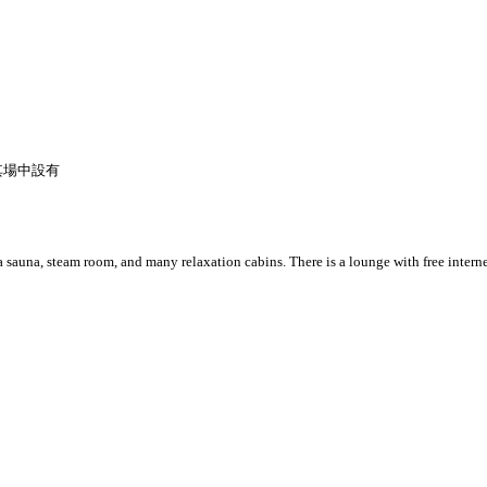
其場中設有
auna, steam room, and many relaxation cabins. There is a lounge with free interne