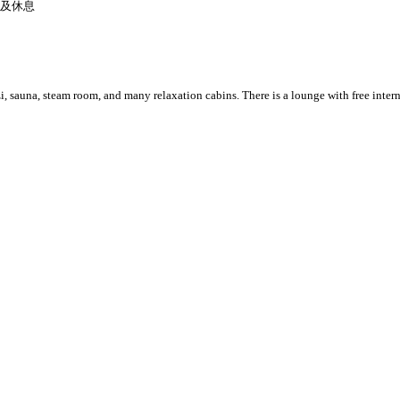
室及休息
sauna, steam room, and many relaxation cabins. There is a lounge with free intern