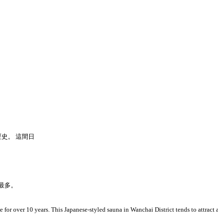
歷史。 這間日
最多。
r over 10 years. This Japanese-styled sauna in Wanchai District tends to attract 