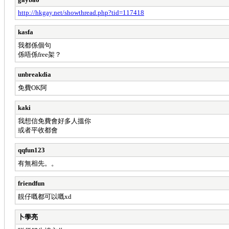
http://hkgay.net/showthread.php?tid=117418
kasfa
我都係個句
係唔係free架？
unbreakdia
免費OK阿
kaki
我想信免費會好多人搵你
或者平收都會
qqfun123
有無相先。。
friendfun
靚仔嘅都可以嘅xd
卜學亮