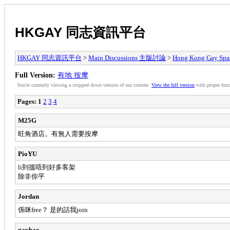
HKGAY 同志資訊平台
HKGAY 同志資訊平台
>
Main Discussions 主版討論
>
Hong Kong Ga
Full Version:
有地 按摩
You're currently viewing a stripped down version of our content.
View the full version
with proper form
Pages:
1
2
3
4
M25G
旺角酒店。有無人需要按摩
PioYU
li到搵唔到好多客架
除非你平
Jordan
係咪free？ 是的話我join
gaybao