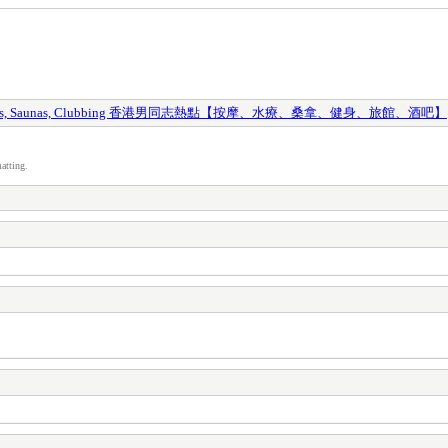
y Spas, Saunas, Clubbing 香港男同志熱點【按摩、水療、桑拿、健身、旅館、酒吧】
atting.