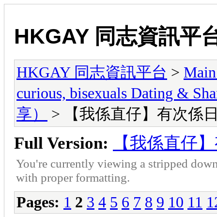
HKGAY 同志資訊平
HKGAY 同志資訊平台
>
Main
curious, bisexuals Dati
享）
> 【我係直仔】有次係日本
Full Version:
【我係直仔】有
You're currently viewing a stripped down
with proper formatting.
Pages:
1
2
3
4
5
6
7
8
9
10
11
1