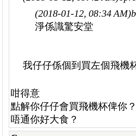
(2018-01-12, 08:34 AM)
b
淨係識驚安堂
我仔仔係個到買左個飛機
咁得意
點解你仔仔會買飛機杯俾你
唔通你好大食？