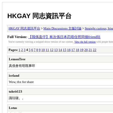
HKGAY 同志資訊平台
HKGAY 同志資訊平台
>
Main Discussions 主版討論
>
Straight curiou
Full Version:
【我係直仔】有次係日本忍唔住照同個friend玩
You're currently viewing a stripped down version of our content.
View the full version
with proper form
Pages:
1
2
3
4
5
6
7
8
9
10
11
12
13
14
15
16
17
18
19
20
21
22
LemonTree
真係會有咁既事咩
iceland
Wow, thx for share
takeit123
識玩啵。。
Lotus