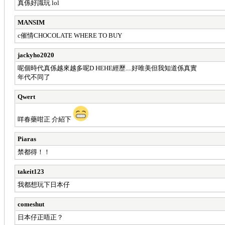
真係好識玩 lol
MANSIM
c催情CHOCOLATE WHERE TO BUY
jackyho2020
呢個時代真係越來越多呢D HEHE經歷....好唯美但我知道係真實
年代不同了
Qwert
咩春藥咁正 介紹下
Piaras
禁都得！！
takeit123
我都想玩下日本仔
comeshut
日本仔正唔正？