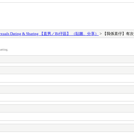
s, bisexuals Dating & Sharing 【直男／Bi仔區】 （貼圖、分享）
> 【我係直仔】有次
atting.