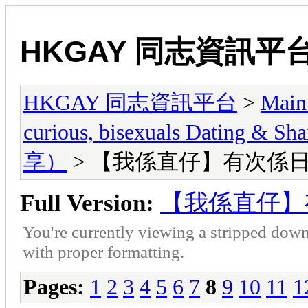
HKGAY 同志資訊平
HKGAY 同志資訊平台
>
Main
curious, bisexuals Dati
享）
> 【我係直仔】有次係日本
Full Version:
【我係直仔】有
You're currently viewing a stripped down
with proper formatting.
Pages:
1
2
3
4
5
6
7
8
9
10
11
1