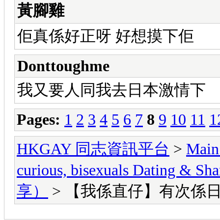
黃腳雞
佢真係好正呀 好想摸下佢
Donttoughme
我又要人同我去日本激情下
Pages:
1
2
3
4
5
6
7
8
9
10
11
1
HKGAY 同志資訊平台
>
Main
curious, bisexuals Dati
享）
> 【我係直仔】有次係日本