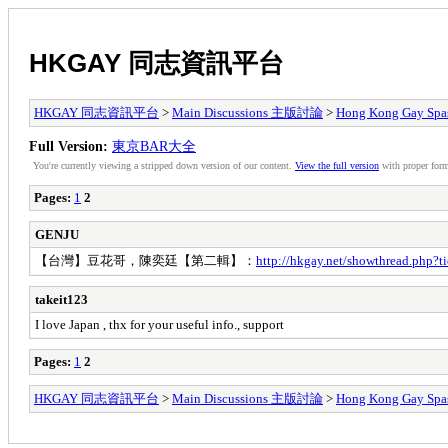
HKGAY 同志資訊平台
HKGAY 同志資訊平台
>
Main Discussions 主版討論
>
Hong Kong Ga
Full Version:
東京BAR大全
You're currently viewing a stripped down version of our content.
View the full version
with proper form
Pages:
1
2
GENJU
【台灣】豆花哥，陳奕廷【第二輯】：
http://hkgay.net/showthread.php?
takeit123
I love Japan , thx for your useful info., support
Pages:
1
2
HKGAY 同志資訊平台
>
Main Discussions 主版討論
>
Hong Kong Ga