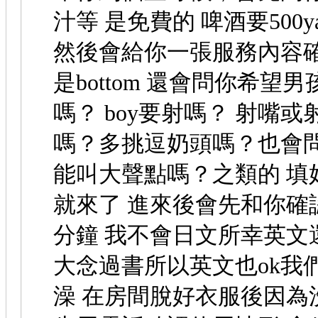
汁等 是免費的 啤酒要500y
然後會給你一張服務內容確
是bottom 還會問你希
嗎？ boy要射嗎？ 射嘴
嗎？多挑逗奶頭嗎？也會
能叫大聲點嗎？之類的 填
就來了 進來後會先和你確
分鐘 我不會日文所幸英文
大念過書所以英文也ok我
澡 在房間脫好衣服後因為