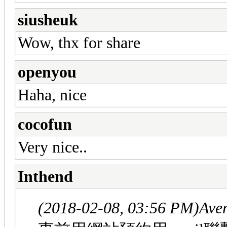
siusheuk
Wow, thx for share
openyou
Haha, nice
cocofun
Very nice..
Inthend
(2018-02-08, 03:56 PM)
Ave