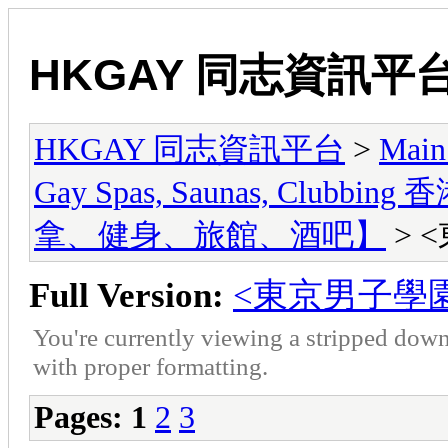
HKGAY 同志資訊平
HKGAY 同志資訊平台
>
Main
Gay Spas, Saunas, Cl
拿、健身、旅館、酒吧】
> 
Full Version:
<東京男子學
You're currently viewing a stripped down
with proper formatting.
Pages:
1
2
3