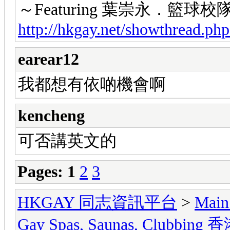
～Featuring 葉崇永．籃球
http://hkgay.net/showthread.ph
earear12
我都想有依啲機會啊
kencheng
可否講英文的
Pages:
1
2
3
HKGAY 同志資訊平台
>
Main
Gay Spas, Saunas, Cl