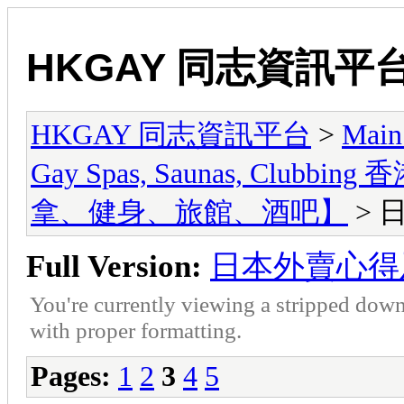
HKGAY 同志資訊平
HKGAY 同志資訊平台
>
Main
Gay Spas, Saunas, Cl
拿、健身、旅館、酒吧】
> 
Full Version:
日本外賣心得
You're currently viewing a stripped down
with proper formatting.
Pages:
1
2
3
4
5