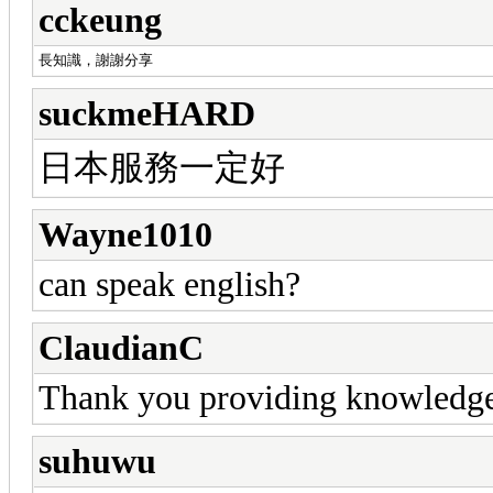
cckeung
長知識，謝謝分享
suckmeHARD
日本服務一定好
Wayne1010
can speak english?
ClaudianC
Thank you providing knowledg
suhuwu