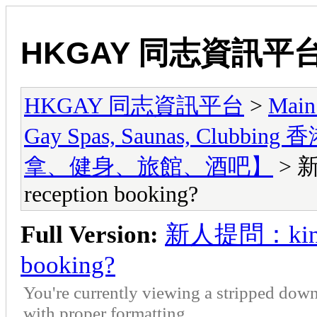
HKGAY 同志資訊平
HKGAY 同志資訊平台
>
Main
Gay Spas, Saunas, Cl
拿、健身、旅館、酒吧】
> 
reception booking?
Full Version:
新人提問：kin
booking?
You're currently viewing a stripped down
with proper formatting.