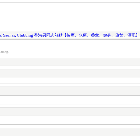
y Spas, Saunas, Clubbing 香港男同志熱點【按摩、水療、桑拿、健身、旅館、酒吧】
atting.