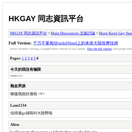
HKGAY 同志資訊平台
HKGAY 同志資訊平台
>
Main Discussions 主版討論
>
Hong Kong Ga
Full Version:
千万不要相信jackd/blued上的来港大陆按摩技师
You're currently viewing a stripped down version of our content.
View the full version
with proper form
Pages:
1
2
3
4
5
6
今天的我沒有極限
係信唔過mainlander
熱血男孩
睇搵我按好過啦 =V=
Lam1234
信得過ge就唔叫大陸野啦
Alien
I will not try those guys as I think they use the fake pic