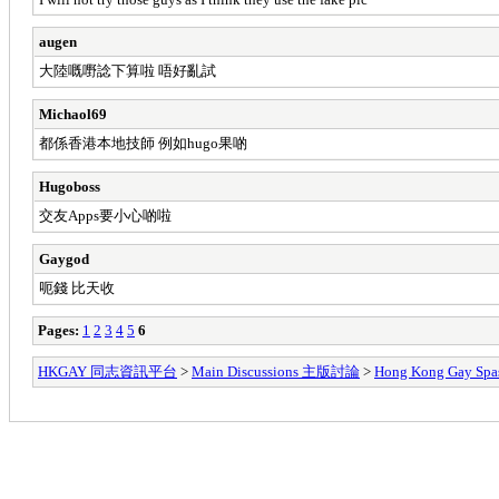
augen
大陸嘅嘢諗下算啦 唔好亂試
Michaol69
都係香港本地技師 例如hugo果啲
Hugoboss
交友Apps要小心啲啦
Gaygod
呃錢 比天收
Pages:
1
2
3
4
5
6
HKGAY 同志資訊平台
>
Main Discussions 主版討論
>
Hong Kong Ga