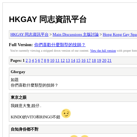
HKGAY 同志資訊平台
HKGAY 同志資訊平台
>
Main Discussions 主版討論
>
Hong Kong Ga
Full Version:
你們喜歡什麼類型的技師？
You're currently viewing a stripped down version of our content.
View the full version
with proper form
Pages:
1
2
3
4
5
6
7
8
9
10
11
12
13
14
15
16
17
18
19
20
21
Gforgay
如題
你們喜歡什麼類型的技師？
東京之眼
我鍾意大隻,靚仔..
KINDO的VITO和RINGO不錯
自知身份都不對