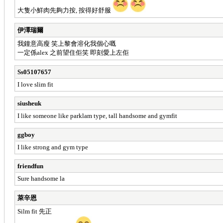
大隻小鮮肉先夠力按, 按得好舒服
伊澤瑞爾
我鐘意高瘦 笑上黎會溶化我個心嘅
一定係alex 之前望住佢笑 即刻愛上左佢
Ss05107657
I love slim fit
siusheuk
I like someone like parklam type, tall handsome and gymfit
ggboy
I like strong and gym type
friendfun
Sure handsome la
萊辛恩
Silm fit 先正