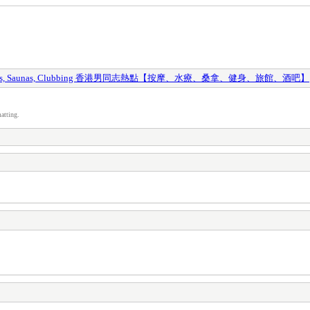
y Spas, Saunas, Clubbing 香港男同志熱點【按摩、水療、桑拿、健身、旅館、酒吧】
atting.