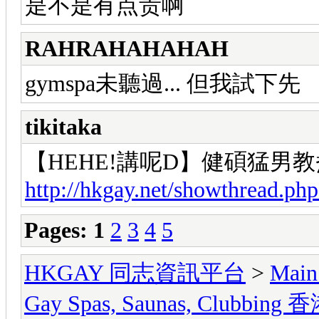
是不是有点贵啊
RAHRAHAHAHAH
gymspa未聽過... 但我試下先
tikitaka
【HEHE!講呢D】健碩猛男教
http://hkgay.net/showthread.ph
Pages:
1
2
3
4
5
HKGAY 同志資訊平台
>
Main
Gay Spas, Saunas, Cl