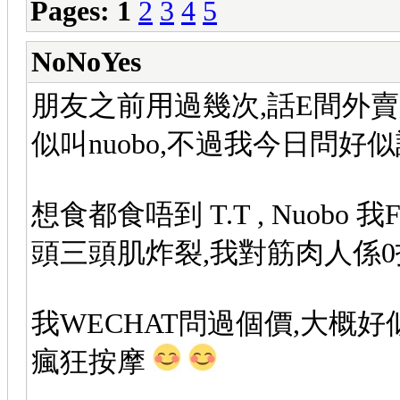
Pages:
1
2
3
4
5
NoNoYes
朋友之前用過幾次,話E間外
似叫nuobo,不過我今日問好
想食都食唔到 T.T , Nuob
頭三頭肌炸裂,我對筋肉人係
我WECHAT問過個價,大概好似9
瘋狂按摩