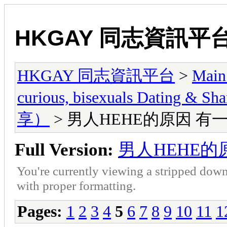
HKGAY 同志資訊平
HKGAY 同志資訊平台
>
Main
curious, bisexuals Dati
享）
> 男人HEHE的原因 
Full Version:
男人HEHE
You're currently viewing a stripped down
with proper formatting.
Pages:
1
2
3
4
5
6
7
8
9
10
11
1