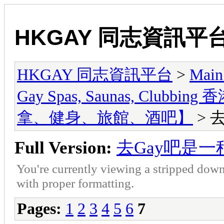
HKGAY 同志資訊平
HKGAY 同志資訊平台
>
Main
Gay Spas, Saunas, Cl
拿、健身、旅館、酒吧】
> 
Full Version:
去Gay吧是
You're currently viewing a stripped down
with proper formatting.
Pages:
1
2
3
4
5
6
7