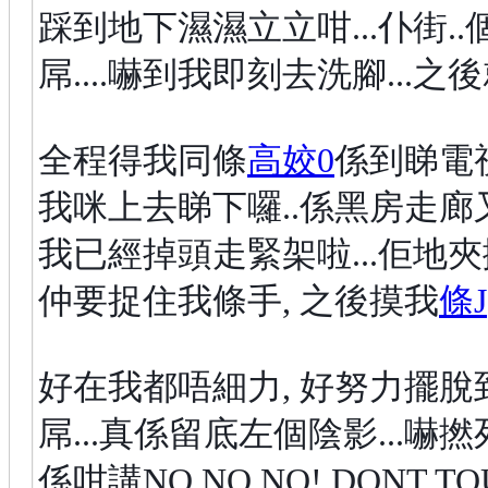
踩到地下濕濕立立咁...仆街..
屌....嚇到我即刻去洗腳...之後
全程得我同條
高姣0
係到睇電視
我咪上去睇下囉..係黑房走廊又
我已經掉頭走緊架啦...佢地夾撚
仲要捉住我條手, 之後摸我
條J
好在我都唔細力, 好努力擺脫到
屌...真係留底左個陰影...嚇撚死我
係咁講NO NO NO! DONT TOUC