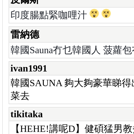
印度腸點緊咖哩汁
雷納德
韓國Sauna冇乜韓國人 菠蘿
ivan1991
韓國SAUNA 夠大夠豪華睇
菜去
tikitaka
【HEHE!講呢D】健碩猛男教