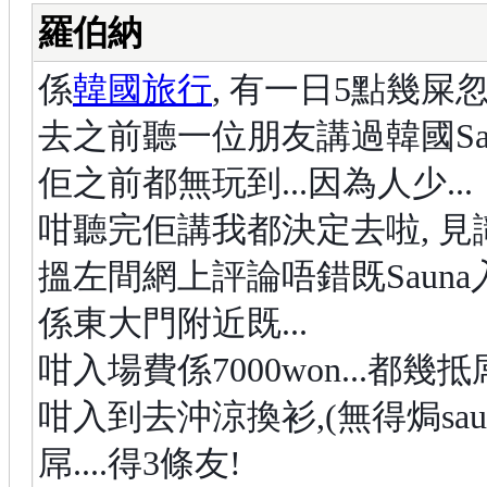
羅伯納
係
韓國旅行
, 有一日5點幾屎
去之前聽一位朋友講過韓國Sau
佢之前都無玩到...因為人少...
咁聽完佢講我都決定去啦, 見識下
搵左間網上評論唔錯既Sauna入
係東大門附近既...
咁入場費係7000won...都幾抵屌
咁入到去沖涼換衫,(無得焗sauna
屌....得3條友!