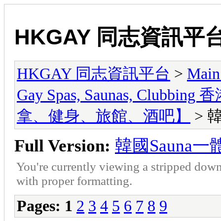
HKGAY 同志資訊平
HKGAY 同志資訊平台
>
Main
Gay Spas, Saunas, Cl
拿、健身、旅館、酒吧】
> 韓
Full Version:
韓國Sauna一體
You're currently viewing a stripped down
with proper formatting.
Pages:
1
2
3
4
5
6
7
8
9