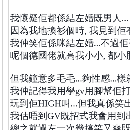
我懷疑佢都係結左婚既男人...
因為我地換衫個時, 我見到佢有
我仲笑佢係咪結左婚...不過佢否
呢個德國佬就高我小小, 都小肥
但我鐘意多毛毛...夠性感...
我仲記得我用學gv用腳幫佢打J
玩到佢HIGH叫...但我真係笑出黎
我估唔到GV既招式我會用到出黎.
總之就過左一次幾搞笑又爽既FU