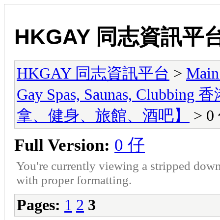
HKGAY 同志資訊平
HKGAY 同志資訊平台
>
Main
Gay Spas, Saunas, Cl
拿、健身、旅館、酒吧】
> 0
Full Version:
0 仔
You're currently viewing a stripped down
with proper formatting.
Pages:
1
2
3