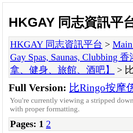
HKGAY 同志資訊平
HKGAY 同志資訊平台
>
Main
Gay Spas, Saunas, Cl
拿、健身、旅館、酒吧】
> 
Full Version:
比Ringo按
You're currently viewing a stripped down
with proper formatting.
Pages:
1
2