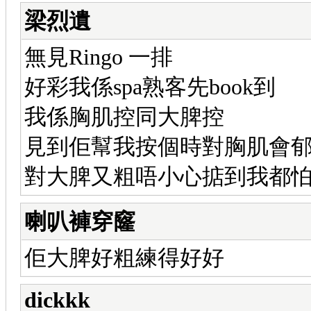
梁烈遺
無見Ringo 一排
好彩我係spa熟客先book到
我係胸肌控同大脾控
見到佢幫我按個時對胸肌會郁
對大脾又粗唔小心掂到我都
喇叭褲穿窿
佢大脾好粗練得好好
dickkk