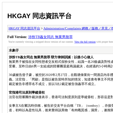
HKGAY 同志資訊平台
HKGAY 同志資訊平台
>
Administration/Complaints 網務／版務／意見
Full Version:
涉扮TB姦女同志 無業男脫罪
You're currently viewing a stripped down version of our content.
View the full version
with proper form
水象仔
涉扮TB姦女同志 無業男脫罪 辯方律師訓誡：以後小心做人
無業男子被指在女同性戀者交友程式假扮女性，結識一名20餘歲及對性
受審。至昨日由6男一女組成的陪審團退庭商議裁決，在經過約5小時商
30歲被告曾子豪，被控於2020年2月27日，在觀塘偉業街一間酒店
義。法官指，「罔顧」是指以被告當時所知的情況，知道會有事主不同
裁定被告非禮罪名不成立，並以5比2裁定被告強姦罪不成立。
官指港司法原則寧縱毋枉
法官在陪審團作裁決後表示，香港司法制度原則是寧縱毋枉，形容這是
女事主X在審訊時供稱，被告於交友平台自稱「TB」（tomboy），
道，初時以為是性玩具，後來覺得該異物「有肉嘅質感，濕滑」，遂推