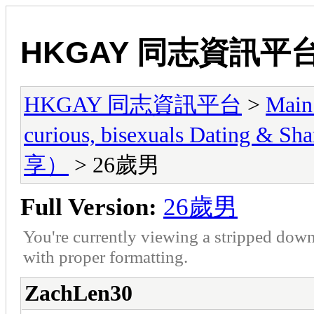
HKGAY 同志資訊平
HKGAY 同志資訊平台
>
Main
curious, bisexuals Dati
享）
> 26歲男
Full Version:
26歲男
You're currently viewing a stripped down
with proper formatting.
ZachLen30