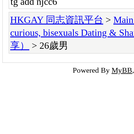
tg add njcc6
HKGAY 同志資訊平台
>
Main
curious, bisexuals Dati
享）
> 26歲男
Powered By
MyBB