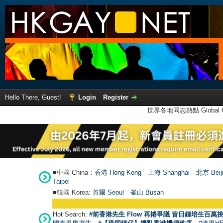
Hello There, Guest!
Login
Register
世界各地同志熱點 Global Ga
■中國 China：
香港 Hong Kong
上海 Shanghai
北京 Beij
Taipei
■韓國 Korea:
首爾 Seou
l
釜山 Busan
Hot Search:
#前香港先生 Flow 再捲爭議 昔日鍾培生百萬挑