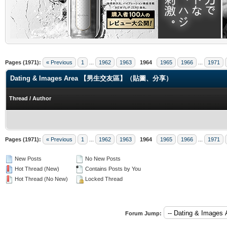
.
Pages (1971):
« Previous
1
...
1962
1963
1964
1965
1966
...
1971
Dating & Images Area 【男生交友區】（貼圖、分享）
Thread
/
Author
Pages (1971):
« Previous
1
...
1962
1963
1964
1965
1966
...
1971
New Posts
No New Posts
Hot Thread (New)
Contains Posts by You
Hot Thread (No New)
Locked Thread
Forum Jump: