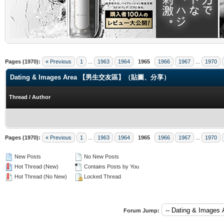
.
Pages (1970):
« Previous
1
...
1963
1964
1965
1966
1967
...
1970
Dating & Images Area 【男生交友區】（貼圖、分享）
Thread
/
Author
Pages (1970):
« Previous
1
...
1963
1964
1965
1966
1967
...
1970
New Posts
No New Posts
Hot Thread (New)
Contains Posts by You
Hot Thread (No New)
Locked Thread
Forum Jump: