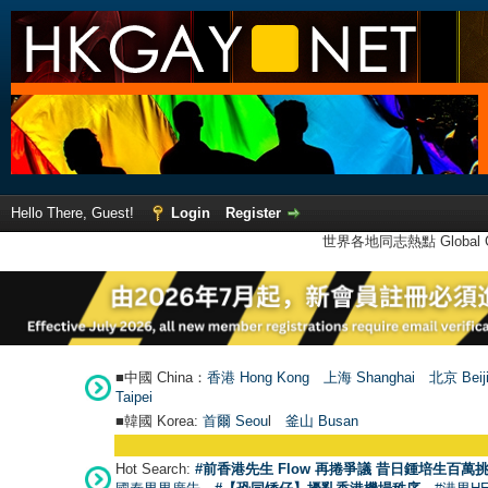
Hello There, Guest!
Login
Register
世界各地同志熱點 Global Ga
■中國 China：
香港 Hong Kong
上海 Shanghai
北京 Beij
Taipei
■韓國 Korea:
首爾 Seou
l
釜山 Busan
Hot Search:
#前香港先生 Flow 再捲爭議 昔日鍾培生百萬挑