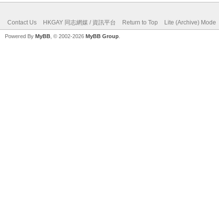
Contact Us
HKGAY 同志網媒 / 資訊平台
Return to Top
Lite (Archive) Mode
Powered By
MyBB
, © 2002-2026
MyBB Group
.