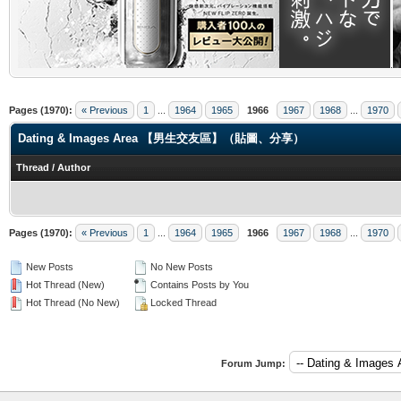
.
Pages (1970):
« Previous
1
...
1964
1965
1966
1967
1968
...
1970
Dating & Images Area 【男生交友區】（貼圖、分享）
Thread
/
Author
Pages (1970):
« Previous
1
...
1964
1965
1966
1967
1968
...
1970
New Posts
No New Posts
Hot Thread (New)
Contains Posts by You
Hot Thread (No New)
Locked Thread
Forum Jump: