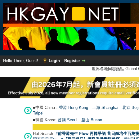
Hello There, Guest!
Login
Register
世界各地同志熱點 Global Ga
■中國 China：
香港 Hong Kong
上海 Shanghai
北京 Beij
Taipei
■韓國 Korea:
首爾 Seou
l
釜山 Busan
Hot Search:
#前香港先生 Flow 再捲爭議 昔日鍾培生百萬挑