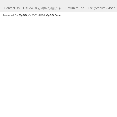
Contact Us
HKGAY 同志網媒 / 資訊平台
Return to Top
Lite (Archive) Mode
Powered By
MyBB
, © 2002-2026
MyBB Group
.