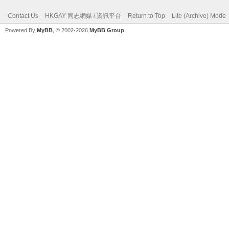
Contact Us
HKGAY 同志網媒 / 資訊平台
Return to Top
Lite (Archive) Mode
Powered By
MyBB
, © 2002-2026
MyBB Group
.