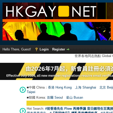
Hello There, Guest!
Login
Register
世界各地同志熱點 Global Ga
■中國 China：
香港 Hong Kong
上海 Shanghai
北京 Beij
Taipei
■韓國 Korea:
首爾 Seou
l
釜山 Busan
Hot Search:
#前香港先生 Flow 再捲爭議 昔日鍾培生百萬挑