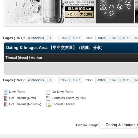
.
Pages (1971):
« Previous
1
...
1966
1967
1968
1969
1970
1971
N
Dating & Images Area 【男生交友區】（貼圖、分享）
Thread
[
desc
]
/
Author
Pages (1971):
« Previous
1
...
1966
1967
1968
1969
1970
1971
N
New Posts
No New Posts
Hot Thread (New)
Contains Posts by You
Hot Thread (No New)
Locked Thread
Forum Jump: