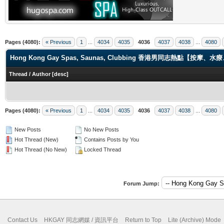
Pages (4080):
« Previous
1
...
4034
4035
4036
4037
4038
...
4080
Hong Kong Gay Spas, Saunas, Clubbing 香港男同志熱點【
Thread
/
Author
[
desc
]
Pages (4080):
« Previous
1
...
4034
4035
4036
4037
4038
...
4080
New Posts
No New Posts
Hot Thread (New)
Contains Posts by You
Hot Thread (No New)
Locked Thread
Forum Jump:
Contact Us
HKGAY 同志網媒 / 資訊平台
Return to Top
Lite (Archive) Mode