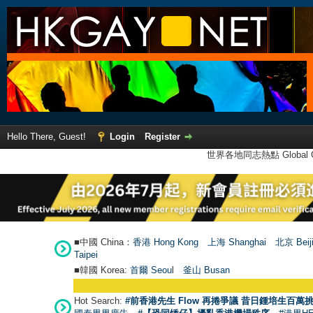
Hello There, Guest!
Login
Register
世界各地同志熱點 Global Ga
■中國 China：
香港 Hong Kong
上海 Shanghai
北京 Beij
Taipei
■韓國 Korea:
首爾 Seou
l
釜山 Busan
Hot Search:
#前香港先生 Flow 再捲爭議 昔日鍾培生百萬挑