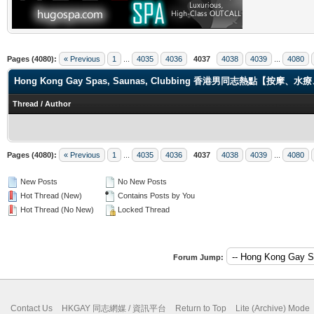
Pages (4080):
« Previous
1
...
4035
4036
4037
4038
4039
...
4080
Hong Kong Gay Spas, Saunas, Clubbing 香港男同志熱點【
Thread
/
Author
Pages (4080):
« Previous
1
...
4035
4036
4037
4038
4039
...
4080
New Posts
No New Posts
Hot Thread (New)
Contains Posts by You
Hot Thread (No New)
Locked Thread
Forum Jump:
Contact Us
HKGAY 同志網媒 / 資訊平台
Return to Top
Lite (Archive) Mode