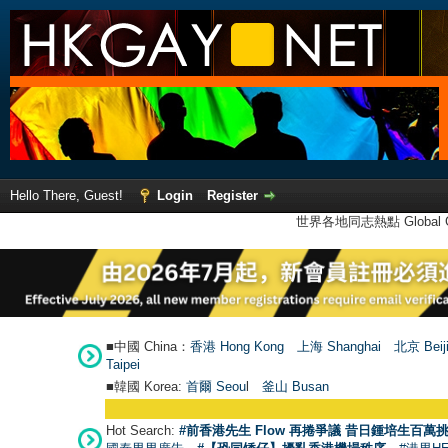
Hello There, Guest!
Login
Register
世界各地同志熱點 Global Ga
■中國 China：
香港 Hong Kong
上海 Shanghai
北京 Beij
Taipei
■韓國 Korea:
首爾 Seou
l
釜山 Busan
Hot Search:
#前香港先生 Flow 再捲爭議 昔日鍾培生百萬挑