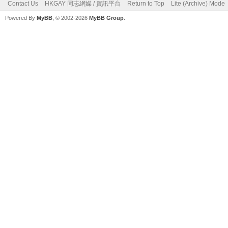
Contact Us
HKGAY 同志網媒 / 資訊平台
Return to Top
Lite (Archive) Mode
Powered By
MyBB
, © 2002-2026
MyBB Group
.