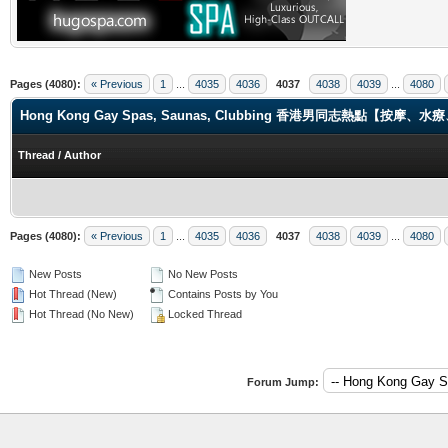
Pages (4080):
« Previous
1
...
4035
4036
4037
4038
4039
...
4080
Hong Kong Gay Spas, Saunas, Clubbing 香港男同志熱點【
Thread
/
Author
Pages (4080):
« Previous
1
...
4035
4036
4037
4038
4039
...
4080
New Posts
No New Posts
Hot Thread (New)
Contains Posts by You
Hot Thread (No New)
Locked Thread
Forum Jump: