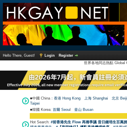
Hello There, Guest!
Login
Register
世界各地同志熱點 Global Ga
■中國 China：
香港 Hong Kong
上海 Shanghai
北京 Beij
Taipei
■韓國 Korea:
首爾 Seou
l
釜山 Busan
Hot Search:
#前香港先生 Flow 再捲爭議 昔日鍾培生百萬挑