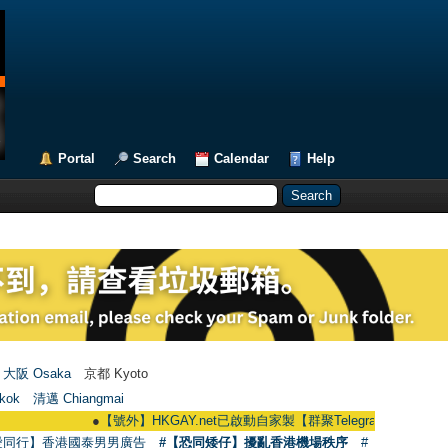
Portal
Search
Calendar
Help
大阪 Osaka
京都 Kyoto
kok
清邁 Chiangmai
●
【號外】HKGAY.net已啟動自家製【群聚Telegram群組】 HKGAY.net has
愛同行】香港國泰男男廣告
#【恐同矮仔】擾亂香港機場秩序
#