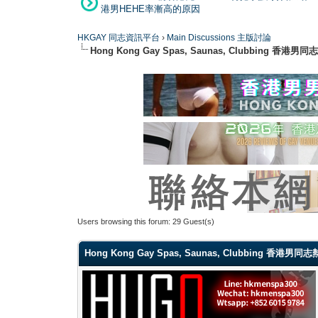
港男HEHE率漸高的原因
HKGAY 同志資訊平台
›
Main Discussions 主版討論
Hong Kong Gay Spas, Saunas, Clubbi
Users browsing this forum: 29 Guest(s)
Hong Kong Gay Spas, Saunas, Clubbing