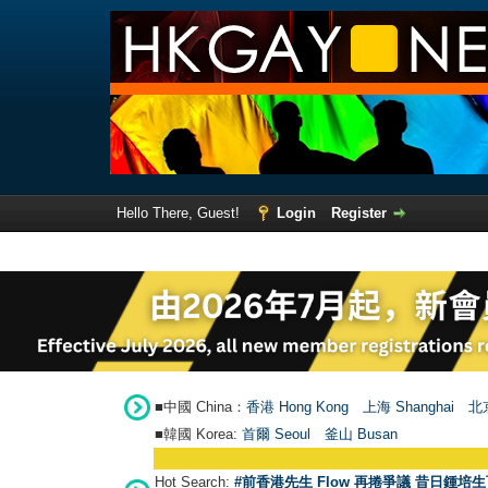
Hello There, Guest!
Login
Register
■中國 China：
香港 Hong Kong
上海 Shanghai
北京
■韓國 Korea:
首爾 Seou
l
釜山 Busan
Hot Search:
#前香港先生 Flow 再捲爭議 昔日鍾培生