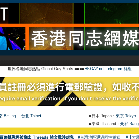
世界各地同志熱點 Global Gay Spots ■■■■
HKGAY.net Telegram 群組
 Beijing
台北 Taipei
■日本 Japan：
東京 Tokyo
■泰國 Thailand：
曼谷 Bang
百萬挑戰再被翻出 Threads 帖文批涉虐兒
#台灣地區通過同性婚姻
#【大