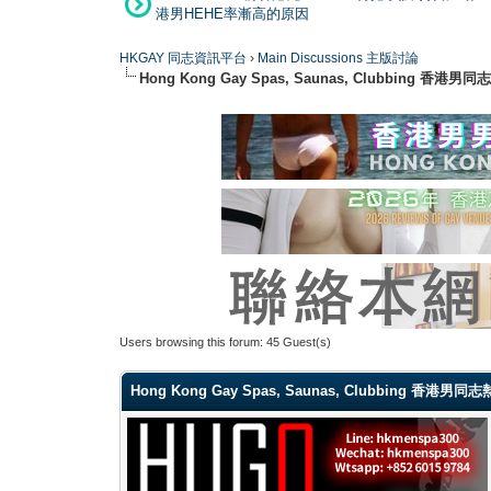
港男HEHE率漸高的原因
HKGAY 同志資訊平台
›
Main Discussions 主版討論
Hong Kong Gay Spas, Saunas, Clubbi
Users browsing this forum: 45 Guest(s)
Hong Kong Gay Spas, Saunas, Clubbing