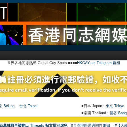
世界各地同志熱點 Global Gay Spots ■■■■
HKGAY.net Telegram 群組
 Beijing
台北 Taipei
■日本 Japan：
東京 Tokyo
■泰國 Thailand：
曼谷 Bang
百萬挑戰再被翻出 Threads 帖文批涉虐兒
#台灣地區通過同性婚姻
#【大