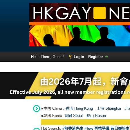
Hello There, Guest!
Login
Register
■中國 China：
香港 Hong Kong
上海 Shanghai
北京
■韓國 Korea:
首爾 Seou
l
釜山 Busan
Hot Search:
#前香港先生 Flow 再捲爭議 昔日鍾培生