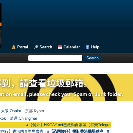
Portal
Search
Calendar
Help
大阪 Osaka
京都 Kyoto
kok
清邁 Chiangmai
●
【號外】HKGAY.net已啟動自家製【群聚Telegram群組】 HKGAY.net has 
愛同行】香港國泰男男廣告
#【恐同矮仔】擾亂香港機場秩序
#