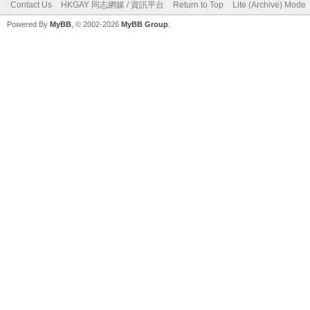
Contact Us
HKGAY 同志網媒 / 資訊平台
Return to Top
Lite (Archive) Mode
Powered By
MyBB
, © 2002-2026
MyBB Group
.