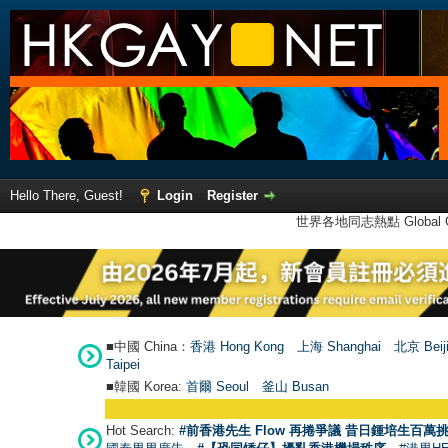
Hello There, Guest!
Login
Register
世界各地同志熱點 Global Ga
■中國 China：
香港 Hong Kong
上海 Shanghai
北京 Beij
Taipei
■韓國 Korea:
首爾 Seou
l
釜山 Busan
Hot Search:
#前香港先生 Flow 再捲爭議 昔日鍾培生百萬挑