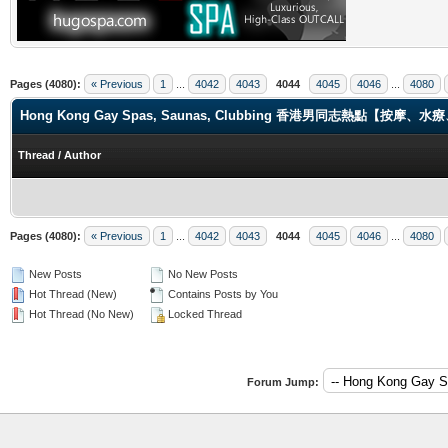
Pages (4080):
« Previous
1
...
4042
4043
4044
4045
4046
...
4080
Hong Kong Gay Spas, Saunas, Clubbing 香港男同志熱點【
Thread
/
Author
Pages (4080):
« Previous
1
...
4042
4043
4044
4045
4046
...
4080
New Posts
No New Posts
Hot Thread (New)
Contains Posts by You
Hot Thread (No New)
Locked Thread
Forum Jump: