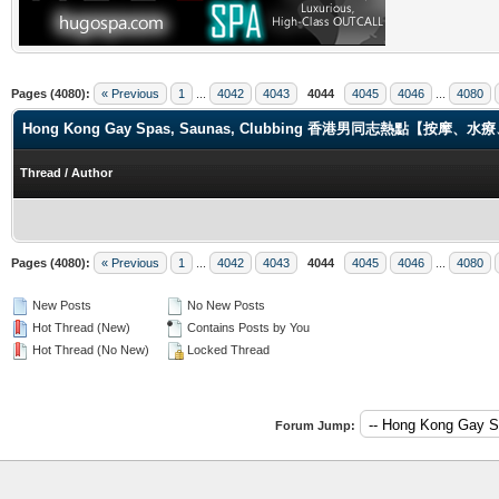
Pages (4080):
« Previous
1
...
4042
4043
4044
4045
4046
...
4080
Hong Kong Gay Spas, Saunas, Clubbing 香港男同志熱點【
Thread
/
Author
Pages (4080):
« Previous
1
...
4042
4043
4044
4045
4046
...
4080
New Posts
No New Posts
Hot Thread (New)
Contains Posts by You
Hot Thread (No New)
Locked Thread
Forum Jump: