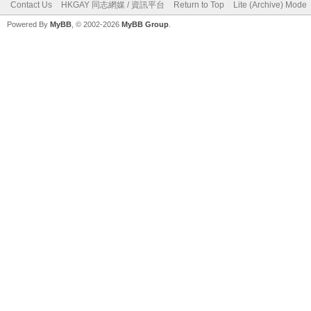
Contact Us
HKGAY 同志網媒 / 資訊平台
Return to Top
Lite (Archive) Mode
Powered By
MyBB
, © 2002-2026
MyBB Group
.