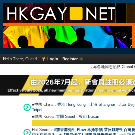
Hello There, Guest!
Login
Register
世界各地同志熱點 Global Ga
■中國 China：
香港 Hong Kong
上海 Shanghai
北京 Beij
Taipei
■韓國 Korea:
首爾 Seou
l
釜山 Busan
Hot Search:
#前香港先生 Flow 再捲爭議 昔日鍾培生百萬挑