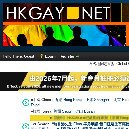
Hello There, Guest!
Login
Register
世界各地同志熱點 Global Ga
■中國 China：
香港 Hong Kong
上海 Shanghai
北京 Beij
Taipei
■韓國 Korea:
首爾 Seou
l
釜山 Busan
●
【號外】HKGAY.net已啟動自家製【群聚Telegram群組】 HK
Hot Search:
#前香港先生 Flow 再捲爭議 昔日鍾培生百萬挑