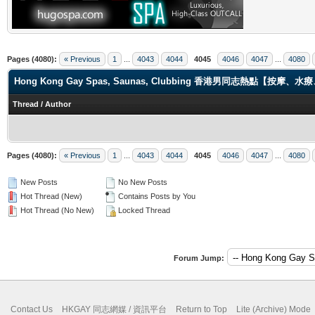
Pages (4080):
« Previous
1
...
4043
4044
4045
4046
4047
...
4080
Hong Kong Gay Spas, Saunas, Clubbing 香港男同志熱點【
Thread
/
Author
Pages (4080):
« Previous
1
...
4043
4044
4045
4046
4047
...
4080
New Posts
No New Posts
Hot Thread (New)
Contains Posts by You
Hot Thread (No New)
Locked Thread
Forum Jump:
Contact Us
HKGAY 同志網媒 / 資訊平台
Return to Top
Lite (Archive) Mode