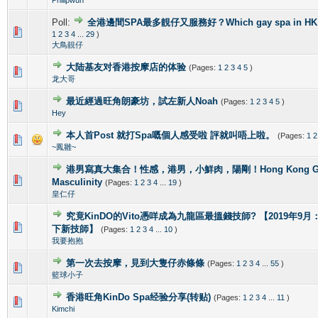
Poll:
全港邊間SPA最多靚仔又服務好？Which gay spa in HK is 
1 Vote(s) - 4 out of 5 in Average
1
2
3
4
5
1
2
3
4
...
29
)
大鳥靚仔
大陆基友对香港按摩店的体验
(Pages:
1
2
3
4
5
)
1 Vote(s) - 5 out of 5 in Average
1
2
3
4
5
龙大哥
最近經過旺角朗豪坊，試左新人Noah
(Pages:
1
2
3
4
5
)
1 Vote(s) - 5 out of 5 in Average
1
2
3
4
5
Hey
本人首Post 就打Spa嘅個人感受啦 評就叫唔上啦。
(Pages:
1
2
1 Vote(s) - 5 out of 5 in Average
1
2
3
4
5
~鳳雛~
港男寫真大集合！性感，港男，小鮮肉，陽剛！Hong Kong Gorg
2 Vote(s) - 4 out of 5 in Average
1
2
3
4
5
Masculinity
(Pages:
1
2
3
4
...
19
)
皇仁仔
究竟KinDO的Vito憑咩成為九龍區最搵錢技師? 【2019年9月：新增
0 Vote(s) - 0 out of 5 in Average
1
2
3
4
5
下新技師】
(Pages:
1
2
3
4
...
10
)
我要抱抱
第一次去按摩，見到大隻仔赤條條
(Pages:
1
2
3
4
...
55
)
0 Vote(s) - 0 out of 5 in Average
1
2
3
4
5
籃球小子
香港旺角KinDo Spa经验分享(转贴)
(Pages:
1
2
3
4
...
11
)
0 Vote(s) - 0 out of 5 in Average
1
2
3
4
5
Kimchi