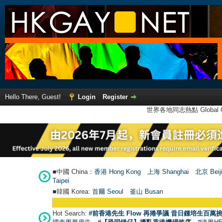
Hello There, Guest!
Login
Register
世界各地同志熱點 Global Ga
■中國 China：
香港 Hong Kong
上海 Shanghai
北京 Beij
Taipei
■韓國 Korea:
首爾 Seou
l
釜山 Busan
Hot Search:
#前香港先生 Flow 再捲爭議 昔日鍾培生百萬挑