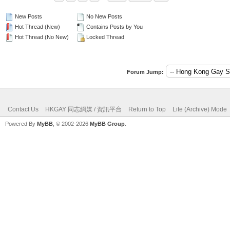
New Posts
No New Posts
Hot Thread (New)
Contains Posts by You
Hot Thread (No New)
Locked Thread
Forum Jump:
Contact Us
HKGAY 同志網媒 / 資訊平台
Return to Top
Lite (Archive) Mode
Powered By
MyBB
, © 2002-2026
MyBB Group
.