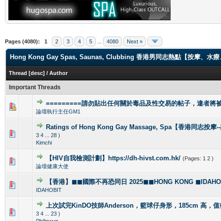
Pages (4080):
1
2
3
4
5
...
4080
Next »
Hong Kong Gay Spas, Saunas, Clubbing 香港男同志熱點【
Thread
[
desc
]
/
Author
Important Threads
=========請勿貼出任何關於毒品及性交易的帖子，違者將被封
1 Vote(s) - 4 out of 5 in Average
1
2
3
4
5
論壇執行主任GM1
Ratings of Hong Kong Gay Massage, Spa【香港同志按
1 Vote(s) - 5 out of 5 in Average
1
2
3
4
5
3
4
...
28
)
Kimchi
【HIV自我檢測計劃】https://dh-hivst.com.hk/
(Pages:
1
2
)
0 Vote(s) - 0 out of 5 in Average
1
2
3
4
5
論壇健康大使
【香港】◼◼國際不再恐同日 2025◼◼HONG KONG ◼IDAHOBI
0 Vote(s) - 0 out of 5 in Average
1
2
3
4
5
IDAHOBIT
上次試完KinDO技師Anderson，籃球仔身形，185cm 高，
2 Vote(s) - 2.5 out of 5 in Average
1
2
3
4
5
3
4
...
23
)
Philipwun