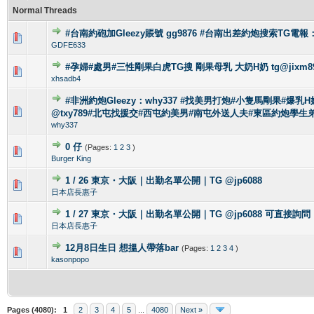
Normal Threads
#台南約砲加Gleezy賬號 gg9876 #台南出差約炮搜索TG電報：
0 Vote(s) - 0 out of 5 in Average
1
2
3
4
5
GDFE633
#孕婦#處男#三性剛果白虎TG搜 剛果母乳 大奶H奶 tg@jixm8
0 Vote(s) - 0 out of 5 in Average
1
2
3
4
5
xhsadb4
#非洲約炮Gleezy：why337 #找美男打炮#小隻馬剛果#爆乳H奶
0 Vote(s) - 0 out of 5 in Average
1
2
3
4
5
@txy789#北屯找援交#西屯約美男#南屯外送人夫#東區約炮學生
why337
0 仔
(Pages:
1
2
3
)
0 Vote(s) - 0 out of 5 in Average
1
2
3
4
5
Burger King
1 / 26 東京・大阪｜出勤名單公開｜TG @jp6088
0 Vote(s) - 0 out of 5 in Average
1
2
3
4
5
日本店長惠子
1 / 27 東京・大阪｜出勤名單公開｜TG @jp6088 可直接詢問
0 Vote(s) - 0 out of 5 in Average
1
2
3
4
5
日本店長惠子
12月8日生日 想搵人帶落bar
(Pages:
1
2
3
4
)
0 Vote(s) - 0 out of 5 in Average
1
2
3
4
5
kasonpopo
Pages (4080):
1
2
3
4
5
...
4080
Next »