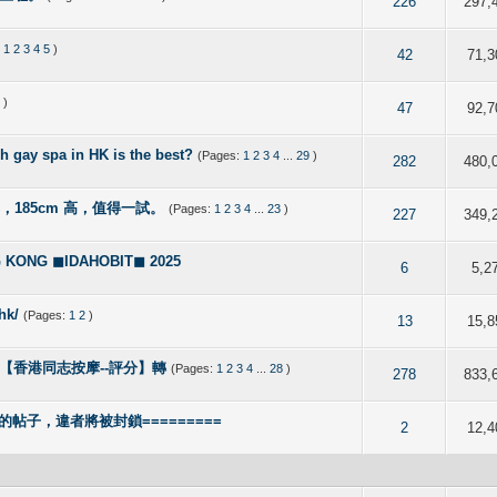
 5 out of 5 in Average
2
3
4
5
226
297,
:
1
2
3
4
5
)
 5 out of 5 in Average
2
3
4
5
42
71,3
5
)
 5 out of 5 in Average
2
3
4
5
47
92,7
pa in HK is the best?
(Pages:
1
2
3
4
...
29
)
 out of 5 in Average
2
3
4
5
282
480,
形，185cm 高，值得一試。
(Pages:
1
2
3
4
...
23
)
 out of 5 in Average
2
3
4
5
227
349,
NG ◼IDAHOBIT◼ 2025
f 5 in Average
2
3
4
5
6
5,2
hk/
(Pages:
1
2
)
f 5 in Average
2
3
4
5
13
15,8
e, Spa【香港同志按摩--評分】轉
(Pages:
1
2
3
4
...
28
)
 5 out of 5 in Average
2
3
4
5
278
833,
的帖子，違者將被封鎖=========
 out of 5 in Average
2
3
4
5
2
12,4