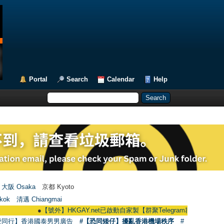
Portal
Search
Calendar
Help
大阪 Osaka
京都 Kyoto
kok
清邁 Chiangmai
●
【號外】HKGAY.net已啟動自家製【群聚Telegram群組】 HKGAY.net has alr
愛同行】香港國泰男男廣告
#【恐同矮仔】擾亂香港機場秩序
#