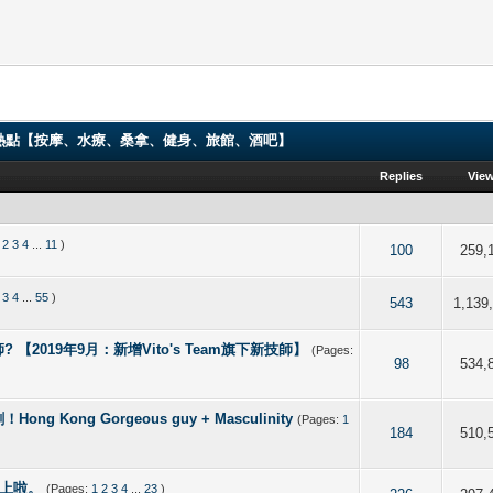
ng 香港男同志熱點【按摩、水療、桑拿、健身、旅館、酒吧】
Replies
Vie
2
3
4
...
11
)
f 5 in Average
2
3
4
5
100
259,
3
4
...
55
)
f 5 in Average
2
3
4
5
543
1,139
 【2019年9月：新增Vito's Team旗下新技師】
(Pages:
f 5 in Average
2
3
4
5
98
534,
ong Gorgeous guy + Masculinity
(Pages:
1
 out of 5 in Average
2
3
4
5
184
510,
唔上啦。
(Pages:
1
2
3
4
...
23
)