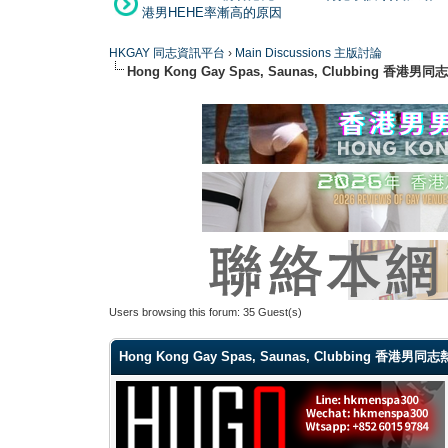
港男HEHE率漸高的原因
HKGAY 同志資訊平台
›
Main Discussions 主版討論
Hong Kong Gay Spas, Saunas, Clubbi
Users browsing this forum: 35 Guest(s)
Hong Kong Gay Spas, Saunas, Clubbing