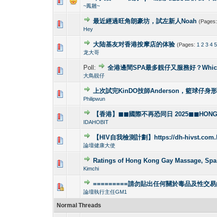
1 Vote(s) -
1
~鳳雛~
最近經過旺角朗豪坊，試左新人Noah
(Pages
1 Vote(s) -
1
Hey
大陆基友对香港按摩店的体验
(Pages:
1
2
3
4
1 Vote(s) -
1
龙大哥
Poll:
全港邊間SPA最多靚仔又服務好？Which gay s
1 Vote(s) - 4
1
大鳥靚仔
上次試完KinDO技師Anderson，籃球仔身
2 Vote(s) - 2.5
1
Philipwun
【香港】◼◼國際不再恐同日 2025◼◼HONG KO
0 Vote(s) - 0 out o
1
IDAHOBIT
【HIV自我檢測計劃】https://dh-hivst.com.
0 Vote(s) - 0 out o
1
論壇健康大使
Ratings of Hong Kong Gay Massag
1 Vote(s) -
1
Kimchi
=========請勿貼出任何關於毒品及性交易
1 Vote(s) - 4
1
論壇執行主任GM1
Normal Threads