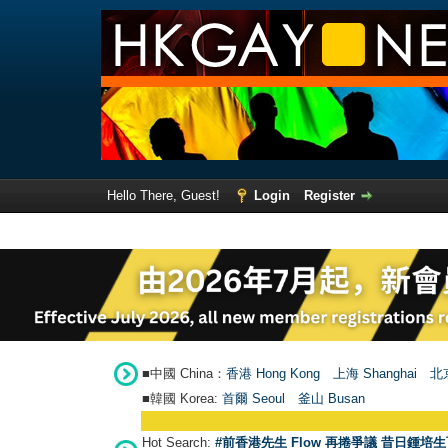
Hello There, Guest!
Login
Register
■中國 China：
香港 Hong Kong
上海 Shanghai
北京
■韓國 Korea:
首爾 Seou
l
釜山 Busan
Hot Search:
#前香港先生 Flow 再捲爭議 昔日鍾培生